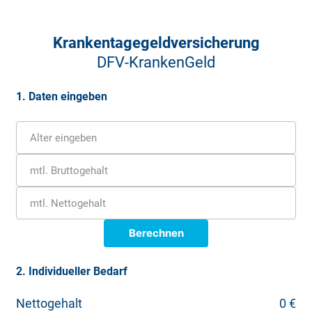
Krankentagegeldversicherung
DFV-KrankenGeld
1. Daten eingeben
Alter eingeben
mtl. Bruttogehalt
mtl. Nettogehalt
Berechnen
Bestimmung der Beitragsbemessungsgrundlage
2. Individueller Bedarf
Als Grundlage für das gesetzliche Krankengeld dient der
Nettogehalt
0 €