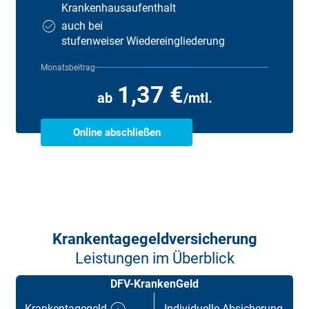
Krankenhaus­aufenthalt
auch bei
stufenweiser Wiedereingliederung
Monatsbeitrag
1,37 €
ab
/mtl.
Online abschließen
Krankentagegeld­versicherung
Leistungen im Überblick
DFV-KrankenGeld
Krankentagegeld
Individuelle Absicherung