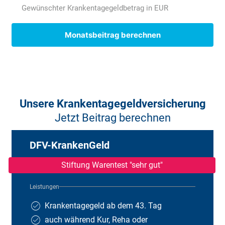
* Der Sozialversicherungsanteil 2025 ergibt sich aus der Summe von: 9,3 %
Gewünschter Krankentagegeldbetrag in EUR
Renten-, 1,3 % Arbeitslosen- und 2,4 % Pflegepflichtversicherung für
Kinderlose. Sollten Sie keine oder mehr als ein Kind haben, dann können
diese Werte bei Ihnen abweichen.
Monatsbeitrag berechnen
Unsere Krankentagegeldversicherung
Jetzt Beitrag berechnen
DFV-KrankenGeld
Stiftung Warentest "sehr gut"
Leistungen
Krankentagegeld ab dem 43. Tag
auch während Kur, Reha oder