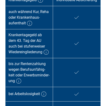
auch während Kur, Reha
oder Kranken­haus­
aufenthalt
Krankentagegeld ab
dem 43. Tag der AU
auch bei stufen­wei­ser
Wieder­ein­glieder­ung
bis zur Renten­zahl­ung
wegen Berufs­unfähig­
keit oder Er­werbs­minder­
ung
bei Arbeitslosigkeit