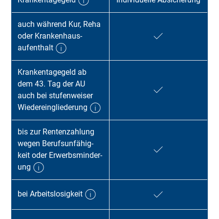
auch während Kur, Reha
oder Kranken­haus­
aufenthalt
Krankentagegeld ab
dem 43. Tag der AU
auch bei stufen­wei­ser
Wieder­ein­glieder­ung
bis zur Renten­zahl­ung
wegen Berufs­unfähig­
keit oder Er­werbs­minder­
ung
bei Arbeitslosigkeit