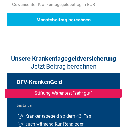
* Der Sozialversicherungsanteil 2025 ergibt sich aus der Summe von: 9,3 %
Gewünschter Krankentagegeldbetrag in EUR
Renten-, 1,3 % Arbeitslosen- und 2,4 % Pflegepflichtversicherung für
Kinderlose. Sollten Sie keine oder mehr als ein Kind haben, dann können
diese Werte bei Ihnen abweichen.
Monatsbeitrag berechnen
Unsere Krankentagegeldversicherung
Jetzt Beitrag berechnen
DFV-KrankenGeld
Stiftung Warentest "sehr gut"
Leistungen
Krankentagegeld ab dem 43. Tag
auch während Kur, Reha oder