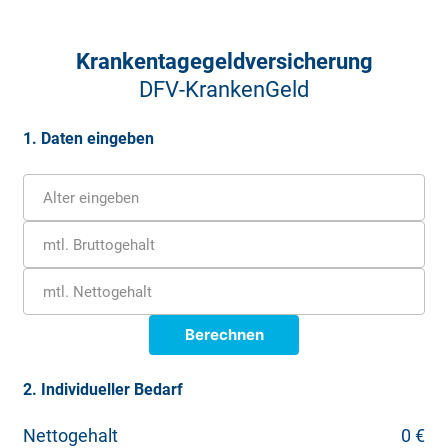
Krankentagegeldversicherung
DFV-KrankenGeld
1. Daten eingeben
Alter eingeben
mtl. Bruttogehalt
mtl. Nettogehalt
Berechnen
Bestimmung der Beitragsbemessungsgrundlage
2. Individueller Bedarf
Als Grundlage für das gesetzliche Krankengeld dient der
Nettogehalt
0 €