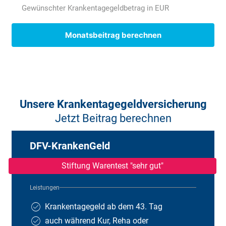
* Der Sozialversicherungsanteil 2025 ergibt sich aus der Summe von: 9,3 %
Gewünschter Krankentagegeldbetrag in EUR
Renten-, 1,3 % Arbeitslosen- und 2,4 % Pflegepflichtversicherung für
Kinderlose. Sollten Sie keine oder mehr als ein Kind haben, dann können
diese Werte bei Ihnen abweichen.
Monatsbeitrag berechnen
Unsere Krankentagegeldversicherung
Jetzt Beitrag berechnen
DFV-KrankenGeld
Stiftung Warentest "sehr gut"
Leistungen
Krankentagegeld ab dem 43. Tag
auch während Kur, Reha oder