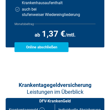
Krankenhaus­aufenthalt
auch bei
stufenweiser Wiedereingliederung
Monatsbeitrag
1,37 €
ab
/mtl.
Online abschließen
Krankentagegeld­versicherung
Leistungen im Überblick
DFV-KrankenGeld
Krankentagegeld
Individuelle Absicherung