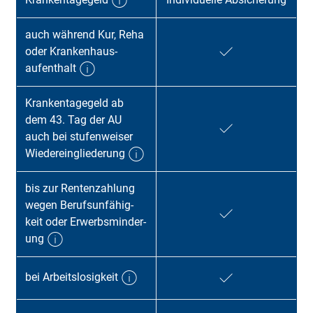
auch während Kur, Reha
oder Kranken­haus­
aufenthalt
Krankentagegeld ab
dem 43. Tag der AU
auch bei stufen­wei­ser
Wieder­ein­glieder­ung
bis zur Renten­zahl­ung
wegen Berufs­unfähig­
keit oder Er­werbs­minder­
ung
bei Arbeitslosigkeit