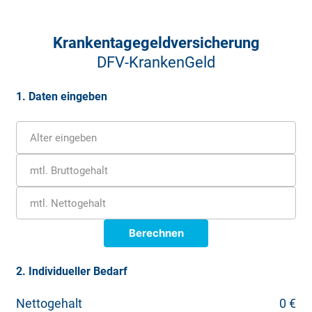
Krankentagegeldversicherung
DFV-KrankenGeld
1. Daten eingeben
Alter eingeben
mtl. Bruttogehalt
mtl. Nettogehalt
Berechnen
Bestimmung der Beitragsbemessungsgrundlage
2. Individueller Bedarf
Als Grundlage für das gesetzliche Krankengeld dient der
Nettogehalt
0 €