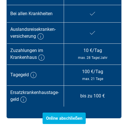
Bei allen Krank­heiten
Auslands­reise­kranken­
ver­sicherung
Zu­zahl­ungen im
10 €/Tag
Kranken­haus
max. 28 Tage/Jahr
100 €/Tag
Tage­geld
max. 21 Tage
Ersatz­kranken­haus­tage­
bis zu 100 €
geld
Online abschließen