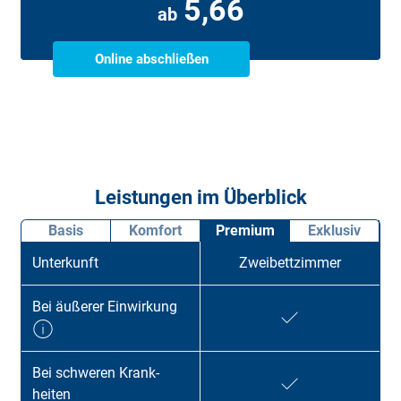
5,66
ab
Online abschließen
Leistungen im Überblick
Basis
Komfort
Premium
Exklusiv
Unter­kunft
Zweibettzimmer
Bei äußerer Ein­wirk­ung
Bei schweren Krank­
heiten