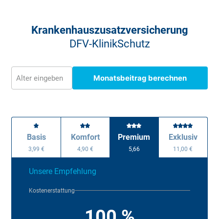
Krankenhauszusatz­versicherung
DFV-KlinikSchutz
Monatsbeitrag berechnen
Alter eingeben
Basis
Komfort
Premium
Exklusiv
3,99 €
4,90 €
5,66
11,00 €
Unsere Empfehlung
Kostenerstattung
100 %