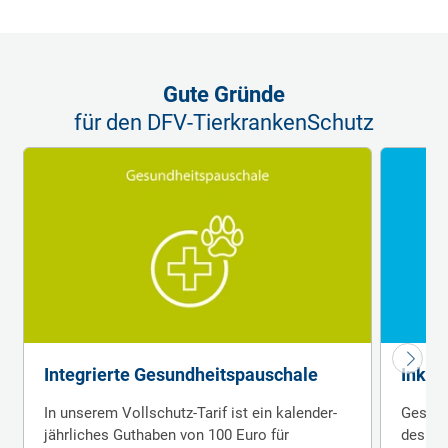
Gute Gründe
für den DFV-TierkrankenSchutz
Integrierte Gesundheits­pauschale
Inkl.
In unserem Vollschutz-Tarif ist ein kalender­
Gesund
jährliches Gut­haben von 100 Euro für
deshalb