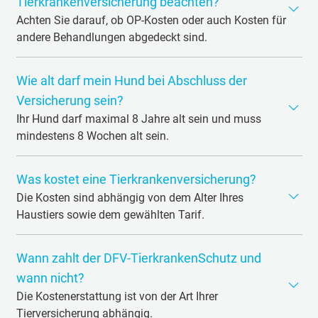
Behandlungen oft noch erschwinglich sind, können
Tierkrankenversicherung beachten?
langfristige Therapien oder Operationen mehrere
Achten Sie darauf, ob OP-Kosten oder auch Kosten für
Tausend Euro kosten. Mit der richtigen Tier-
andere Behandlungen abgedeckt sind.
Krankenversicherung sind Hundehalter auf der finanziell
Bei uns erhalten Sie mit dem Vollschutz das Rundum-
sicheren Seite. Unsere OP-Versicherung oder unsere
Wie alt darf mein Hund bei Abschluss der
Sorglos-Paket, das alle medizinisch notwendigen
Vollversicherung decken 90 % der Kosten ab.
Behandlungen und Operationen abdeckt. Mit dem OP-
Versicherung sein?
Schutz erhalten Sie eine sichere Kostenabdeckung bei
Ihr Hund darf maximal 8 Jahre alt sein und muss
Operationen. Das alles mit einfacher
mindestens 8 Wochen alt sein.
Gesundheitsprüfung und mit 90 % Kostenerstattung.
Sollte das genaue Geburtsdatum Ihres Hundes
Was kostet eine Tierkrankenversicherung?
unbekannt sein, können Sie auch auf den ersten Tag des
jeweiligen Geburtsmonats ausweichen.
Die Kosten sind abhängig von dem Alter Ihres
Haustiers sowie dem gewählten Tarif.
Bei uns haben Sie die Wahl zwischen dem Vollschutz für
Wann zahlt der DFV-TierkrankenSchutz und
Krankheiten und OPs und dem OP-Schutz als reine
Operations-Versicherung. Innerhalb dieser Tarife
wann nicht?
unterscheiden sich die Preise dann je nach Alter Ihres
Die Kostenerstattung ist von der Art Ihrer
Tieres und gewählter Kostenerstattung. Sie wählen auf
Tierversicherung abhängig.