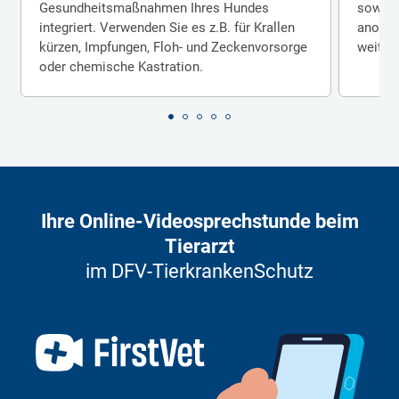
Gesundheits­maßnahmen Ihres Hundes
sowie E
integriert. Verwenden Sie es z.B. für Kral­len
anomali
kür­zen, Imp­fungen, Floh- und Zecken­vorsorge
weiter­
oder chemische Kas­tration.
Ihre Online-Videosprechstunde beim
Tierarzt
im DFV-TierkrankenSchutz