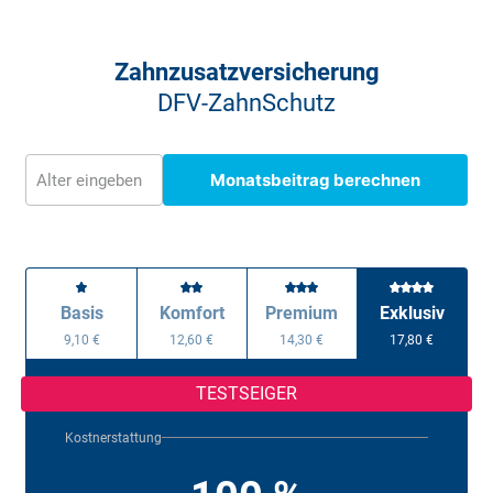
Zahnzusatzversicherung
DFV-ZahnSchutz
Monatsbeitrag berechnen
Alter eingeben
Basis
Komfort
Premium
Exklusiv
9,10 €
12,60 €
14,30 €
17,80 €
TESTSEIGER
Kostnerstattung