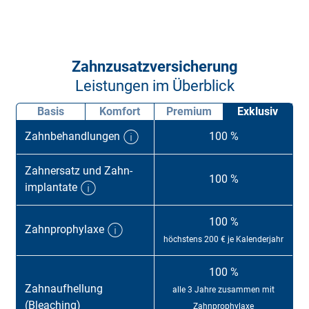
Zahnzusatzversicherung
Leistungen im Überblick
Basis
Komfort
Premium
Exklusiv
Zahn­behand­lungen
100 %
Zahner­satz und Zahn­
100 %
implantate
100 %
Zahn­pro­phy­la­xe
höchstens 200 € je Kalenderjahr
100 %
Zahn­auf­hell­ung
alle 3 Jahre zusammen mit
(Bleaching)
Zahnprophylaxe