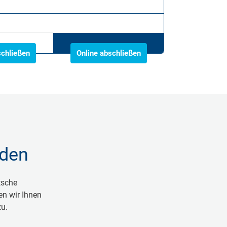
schließen
Online abschließen
aden
tsche
en wir Ihnen
zu.