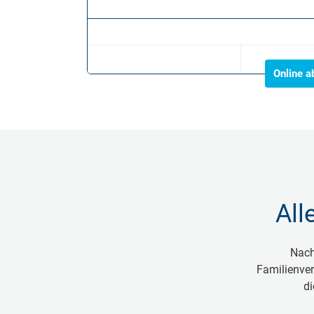
Online a
All
Nach
Familienver
di