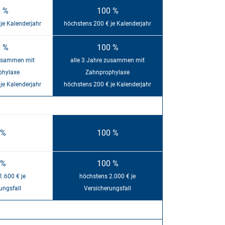
 %
100 %
je Kalenderjahr
höchstens 200 € je Kalenderjahr
 %
100 %
zusammen mit
alle 3 Jahre zusammen mit
phylaxe
Zahnprophylaxe
je Kalenderjahr
höchstens 200 € je Kalenderjahr
 %
100 %
 %
100 %
1.600 € je
höchstens 2.000 € je
ungsfall
Versicherungsfall