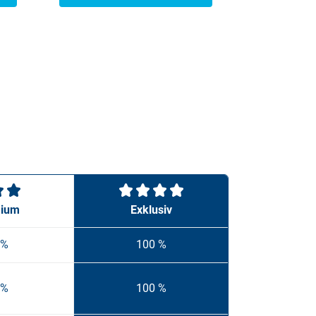
ium
Exklusiv
 %
100 %
 %
100 %