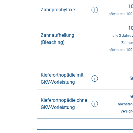
1
Zahn­pro­phy­la­xe
höchstens 100 
1
Zahn­auf­hell­ung
alle 3 Jahr
(Bleaching)
Zahnpr
höchstens 100 
Kiefer­ortho­pädie mit
5
GKV-Vor­leist­ung
5
Kiefer­ortho­pädie ohne
höchstens
GKV-Vor­leist­ung
Versich