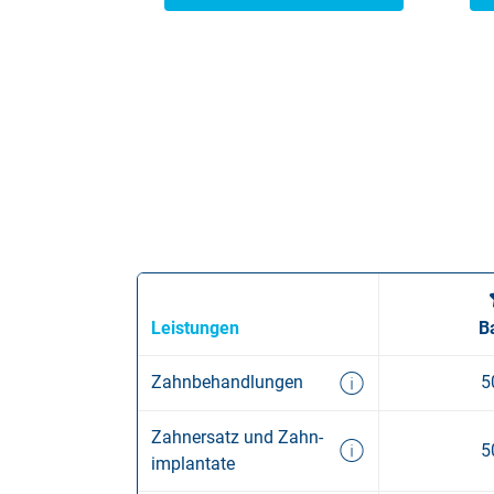
Leistungen
B
5
Zahn­behand­lungen
Zahner­satz und Zahn­
5
implantate