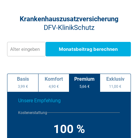
Krankenhauszusatz­versicherung
DFV-KlinikSchutz
Monatsbeitrag berechnen
Alter eingeben
Basis
Komfort
Premium
Exklusiv
3,99 €
4,90 €
5,66 €
11,00 €
Unsere Empfehlung
Kostenerstattung
100 %