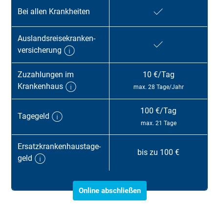
Bei allen Krank­heiten
Auslands­reise­kranken­
ver­sicherung
Zu­zahl­ungen im
10 €/Tag
Kranken­haus
max. 28 Tage/Jahr
100 €/Tag
Tage­geld
max. 21 Tage
Ersatz­kranken­haus­tage­
bis zu 100 €
geld
Online abschließen