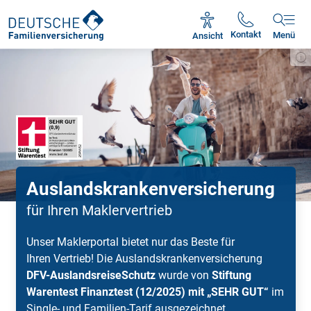
Unsere Servicezeiten:
Mo - Fr 09:00 - 17:00 Uhr
Kontakt
Ansicht
Menü
Auslands­kranken­versicherung
für Ihren Maklervertrieb
Unser Maklerportal bietet nur das Beste für
Ihren Vertrieb! Die Auslands­kranken­versicherung
DFV-AuslandsreiseSchutz
wurde von
Stiftung
Warentest Finanztest (12/2025) mit „SEHR GUT“
im
Single- und Familien-Tarif ausgezeichnet.