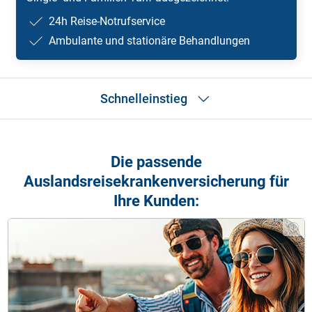
24h Reise-Notrufservice
Ambulante und stationäre Behandlungen
Schnelleinstieg
Produkthighlights
Produktinformation
Die passende
Produktunterlagen
Auslandsreisekrankenversicherung für
Ihre Kunden: